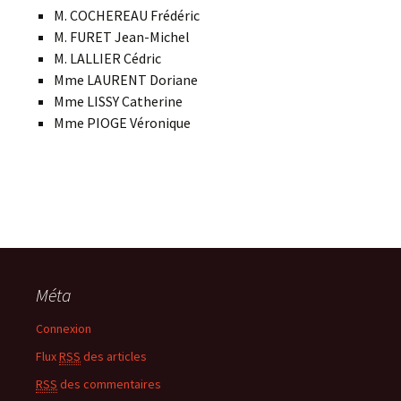
M. COCHEREAU Frédéric
M. FURET Jean-Michel
M. LALLIER Cédric
Mme LAURENT Doriane
Mme LISSY Catherine
Mme PIOGE Véronique
Méta
Connexion
Flux
RSS
des articles
RSS
des commentaires