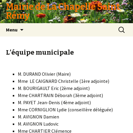
Mairie de La Chapelle Saint
Rémy
Aller
Recherc
Menu
au
contenu
L’équipe municipale
M. DURAND Olivier (Maire)
Mme LE CAIGNARD Christelle (1ère adjointe)
M. BOURIGAULT Eric (2ème adjoint)
Mme CHARTRAIN Déborah (3ème adjoint)
M. PAYET Jean-Denis (4ème adjoint)
Mme CORNIGLION Lydie (conseillère déléguée)
M. AVIGNON Damien
M. AVIGNON Ludovic
Mme CHARTIER Clémence