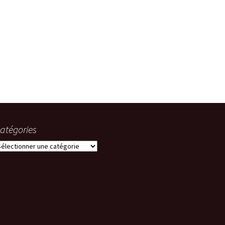
WI
atégories